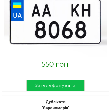
550 грн.
Зателефонувати
Дублікати
"Єврономерів"